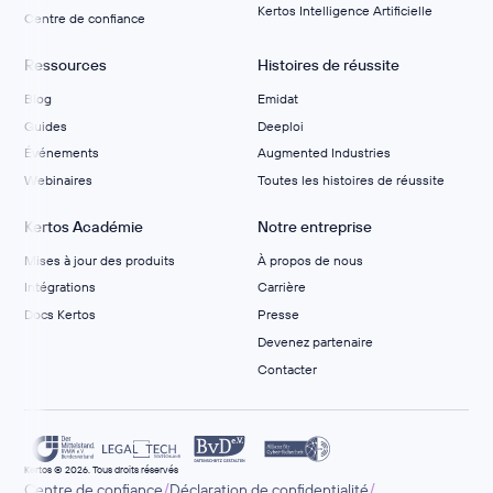
Kertos Intelligence Artificielle
Centre de confiance
Ressources
Histoires de réussite
Blog
Emidat
Guides
Deeploi
Événements
Augmented Industries
Webinaires
Toutes les histoires de réussite
Kertos Académie
Notre entreprise
Mises à jour des produits
À propos de nous
Intégrations
Carrière
Docs Kertos
Presse
Devenez partenaire
Contacter
Kertos © 2026. Tous droits réservés
/
/
Centre de confiance
Déclaration de confidentialité