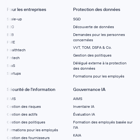
Pour les entreprises
Protection des données
Scale-up
SGD
B2C
Découverte de données
B2B
Demandes pour les personnes
concernées
PME
VVT, TOM, DSFA & Co.
Healthtech
Gestion des politiques
Fintech
Délégué externe à la protection
SaaS
des données
Startups
Formations pour les employés
Sécurité de l'information
Gouvernance IA
ISMS
AIMS
Gestion des risques
Inventaire IA
Gestion des actifs
Évaluation IA
Gestion des politiques
Formation des employés basée sur
l'IA
Formations pour les employés
KAIA
Gestion des fournisseurs