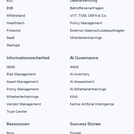
B2C
Datenerkennung
B2B
Betroffenenanfragen
Mittelstand
VVT, TOM, DSFA & Co.
Healthtech
Policy Management
Fintechs
Externer Datenschutzbeauftragter
SaaS
Mitarbeitertrainings
Startups
Informationssicherheit
AI Governance
ISMS
AIMS
Risk Management
Al Inventory
Asset Management
AI Assessment
Policy Management
AI Mitarbeitertrainings
Mitarbeitertrainings
KAIA
Vendor Management
Kertos Artificial Intelligence
Trust Center
Ressourcen
Success Stories
Blog
Emidat