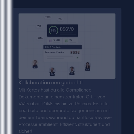
Kollaboration neu gedacht!
Mit Kertos hast du alle Compliance-
Dokumente an einem zentralen Ort – von
VVTs über TOMs bis hin zu Policies. Erstelle,
bearbeite und überprüfe sie gemeinsam mit
deinem Team, während du nahtlose Review-
Prozesse etablierst. Effizient, strukturiert und
sicher!