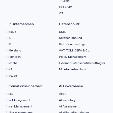
TISAX®
ISO 27701
C5
Für Unternehmen
Datenschutz
Scaleup
DMS
B2C
Datenerkennung
B2B
Betroffenenanfragen
Mittelstand
VVT, TOM, DSFA & Co.
Healthtech
Policy Management
Fintechs
Externer Datenschutzbeauftragter
SaaS
Mitarbeitertrainings
Startups
Informationssicherheit
AI Governance
ISMS
AIMS
Risk Management
Al Inventory
Asset Management
AI Assessment
Policy Management
AI Mitarbeitertrainings