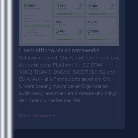
Eine Plattform, viele Frameworks
Schluss mit Excel-Chaos und teuren Beratern:
Kertos ist deine Plattform für ISO 27001,
SOC2, TISAX®, DSGVO, ISO27701, NIS2 und
EU AI Act – alle Frameworks an einem Ort.
Unsere Lösung macht deine Organisation
audit-ready, automatisiert Prozesse und bringt
dein Team schneller ans Ziel.
Mehr erfahren