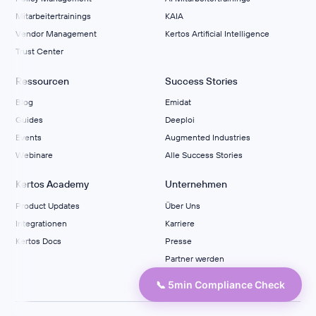
Mitarbeitertrainings
KAIA
Vendor Management
Kertos Artificial Intelligence
Trust Center
Ressourcen
Success Stories
Blog
Emidat
Guides
Deeploi
Events
Augmented Industries
Webinare
Alle Success Stories
Kertos Academy
Unternehmen
Product Updates
Über Uns
Integrationen
Karriere
Kertos Docs
Presse
Partner werden
Kontakt
📞 5min Compliance Check