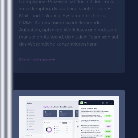
Compliance-Prozesse nahtlos mit den Tools
zu verknüpfen, die du bereits nutzt – von E-
Mail- und Ticketing-Systemen bis hin zu
CRMs. Automatisiere wiederkehrende
Aufgaben, optimiere Workflows und reduziere
manuellen Aufwand, damit dein Team sich auf
das Wesentliche konzentrieren kann.
Mehr erfahren