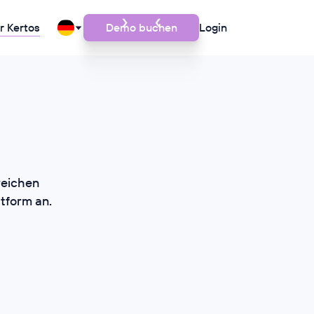
r Kertos
Demo buchen
Login
reichen
ttform an.