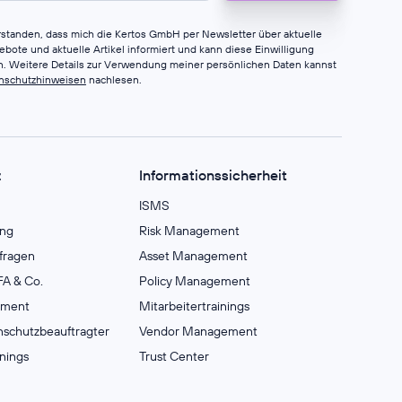
erstanden, dass mich die Kertos GmbH per Newsletter über aktuelle
bote und aktuelle Artikel informiert und kann diese Einwilligung
en. Weitere Details zur Verwendung meiner persönlichen Daten kannst
nschutzhinweisen
nachlesen.
z
Informationssicherheit
ISMS
ng
Risk Management
fragen
Asset Management
A & Co.
Policy Management
ement
Mitarbeitertrainings
nschutzbeauftragter
Vendor Management
inings
Trust Center