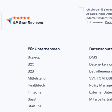
Ich bin damit einv
Updates, neue Ange
jederzeit widerruf
4.9 Star Reviews
du in unseren
Date
Für Unternehmen
Datenschut
Scaleup
DMS
B2C
Datenerkennu
B2B
Betroffenenan
Mittelstand
VVT, TOM, DSF
Healthtech
Policy Manag
Fintechs
Externer Date
SaaS
Mitarbeitertra
Startups