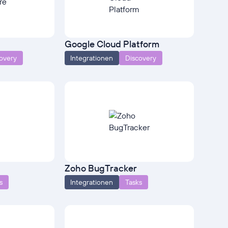
Google Cloud Platform
overy
Integrationen
Discovery
Zoho BugTracker
s
Integrationen
Tasks