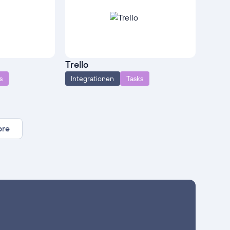
Trello
s
Integrationen
Tasks
ore