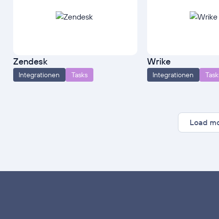
Zendesk
Wrike
Integrationen
Tasks
Integrationen
Task
Load m