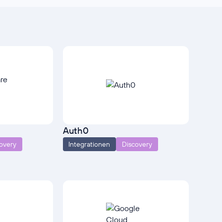
Auth0
overy
Integrationen
Discovery