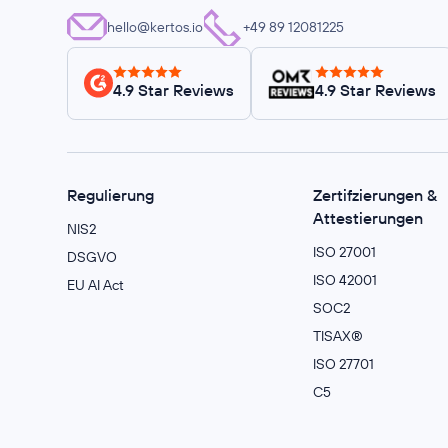
hello@kertos.io
+49 89 12081225
4.9 Star Reviews
4.9 Star Reviews
Regulierung
Zertifzierungen &
Attestierungen
NIS2
ISO 27001
DSGVO
ISO 42001
EU AI Act
SOC2
TISAX®
ISO 27701
C5