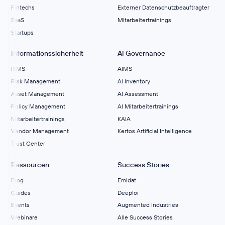
Fintechs
Externer Datenschutzbeauftragter
SaaS
Mitarbeitertrainings
Startups
Informationssicherheit
AI Governance
ISMS
AIMS
Risk Management
Al Inventory
Asset Management
AI Assessment
Policy Management
AI Mitarbeitertrainings
Mitarbeitertrainings
KAIA
Vendor Management
Kertos Artificial Intelligence
Trust Center
Ressourcen
Success Stories
Blog
Emidat
Guides
Deeploi
Events
Augmented Industries
Webinare
Alle Success Stories