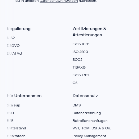
du in unseren
Datenschutzhinweisen
nachlesen.
Regulierung
Zertifzierungen &
Attestierungen
NIS2
ISO 27001
DSGVO
ISO 42001
EU AI Act
SOC2
TISAX®
ISO 27701
C5
Für Unternehmen
Datenschutz
Scaleup
DMS
B2C
Datenerkennung
B2B
Betroffenenanfragen
Mittelstand
VVT, TOM, DSFA & Co.
Healthtech
Policy Management