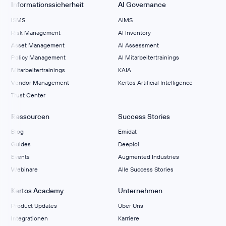
Informationssicherheit
AI Governance
ISMS
AIMS
Risk Management
Al Inventory
Asset Management
AI Assessment
Policy Management
AI Mitarbeitertrainings
Mitarbeitertrainings
KAIA
Vendor Management
Kertos Artificial Intelligence
Trust Center
Ressourcen
Success Stories
Blog
Emidat
Guides
Deeploi
Events
Augmented Industries
Webinare
Alle Success Stories
Kertos Academy
Unternehmen
Product Updates
Über Uns
Integrationen
Karriere