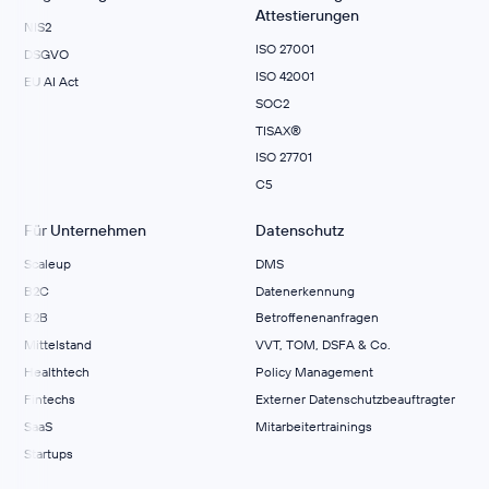
Attestierungen
NIS2
ISO 27001
DSGVO
ISO 42001
EU AI Act
SOC2
TISAX®
ISO 27701
C5
Für Unternehmen
Datenschutz
Scaleup
DMS
B2C
Datenerkennung
B2B
Betroffenenanfragen
Mittelstand
VVT, TOM, DSFA & Co.
Healthtech
Policy Management
Fintechs
Externer Datenschutzbeauftragter
SaaS
Mitarbeitertrainings
Startups