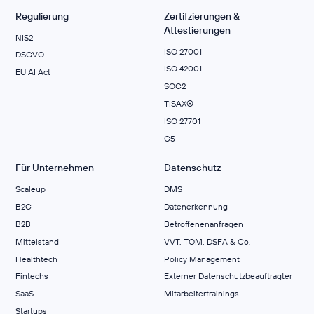
Regulierung
Zertifzierungen &
Attestierungen
NIS2
ISO 27001
DSGVO
ISO 42001
EU AI Act
SOC2
TISAX®
ISO 27701
C5
Für Unternehmen
Datenschutz
Scaleup
DMS
B2C
Datenerkennung
B2B
Betroffenenanfragen
Mittelstand
VVT, TOM, DSFA & Co.
Healthtech
Policy Management
Fintechs
Externer Datenschutzbeauftragter
SaaS
Mitarbeitertrainings
Startups