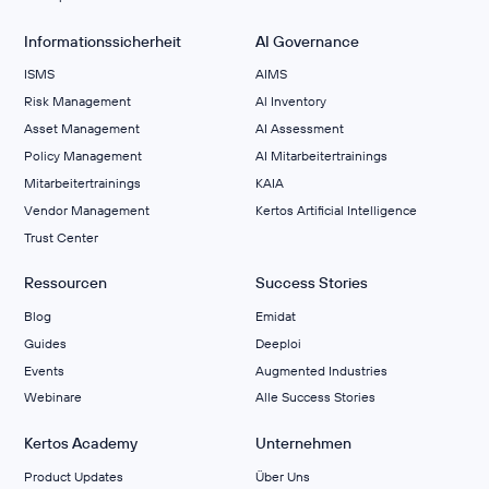
Informationssicherheit
AI Governance
ISMS
AIMS
Risk Management
Al Inventory
Asset Management
AI Assessment
Policy Management
AI Mitarbeitertrainings
Mitarbeitertrainings
KAIA
Vendor Management
Kertos Artificial Intelligence
Trust Center
Ressourcen
Success Stories
Blog
Emidat
Guides
Deeploi
Events
Augmented Industries
Webinare
Alle Success Stories
Kertos Academy
Unternehmen
Product Updates
Über Uns