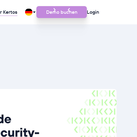
r Kertos
Demo buchen
Login