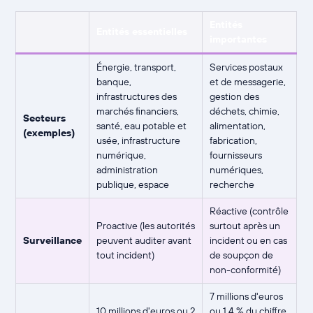
Entités
Entités essentielles
importantes
Énergie, transport,
Services postaux
banque,
et de messagerie,
infrastructures des
gestion des
marchés financiers,
déchets, chimie,
Secteurs
santé, eau potable et
alimentation,
(exemples)
usée, infrastructure
fabrication,
numérique,
fournisseurs
administration
numériques,
publique, espace
recherche
Réactive (contrôle
Proactive (les autorités
surtout après un
Surveillance
peuvent auditer avant
incident ou en cas
tout incident)
de soupçon de
non-conformité)
7 millions d'euros
10 millions d'euros ou 2
ou 1,4 % du chiffre