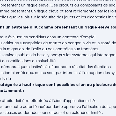
présentant un risque élevé. Ces produits ou composants de sécu
me présentant un risque élevé et sont réglementés par les lois 
lles que les lois sur la sécurité des jouets et les diagnostics in vit
ent un système d'IA comme présentant un risque élevé sont
 pour évaluer les candidats dans un contexte d'emploi.
es critiques susceptibles de mettre en danger la vie et la santé d
la migration, de l'asile ou des contrôles aux frontières.
services publics de base, y compris les systèmes qui interrogent 
 des vérifications de solvabilité.
 démocratiques destinés à influencer le résultat des élections.
cation biométrique, qui ne sont pas interdits, à l'exception des s
ndividu.
atégorie à haut risque sont possibles si un ou plusieurs 
 notamment :
troite doit être effectuée à l'aide d'applications d'IA.
 ou une autre autorité indépendante approuve l'utilisation de l'ap
des bases de données consultées et un calendrier limités.