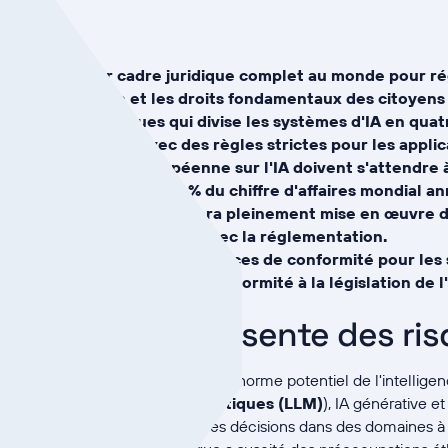
'UE est le premier cadre juridique complet au monde pour ré
ntre l'innovation et les droits fondamentaux des citoyens 
 basée sur les risques qui divise les systèmes d'IA en quat
vé et inacceptable, avec des règles strictes pour les applic
enfreignent la loi européenne sur l'IA doivent s'attendre
 millions d'euros, soit 7 % du chiffre d'affaires mondial an
 vigueur en août 2024 et sera pleinement mise en œuvre d
our la mise en conformité avec la réglementation.
reprises à répondre aux exigences de conformité pour les 
 solutions pour garantir la conformité à la législation de l
gurant de l'IA présente des ri
s avons été impressionnés par l'énorme potentiel de l'intelligen
pide de grands modèles linguistiques (LLM)
), IA générative et
roissante de l'IA pour prendre des décisions dans des domaines à 