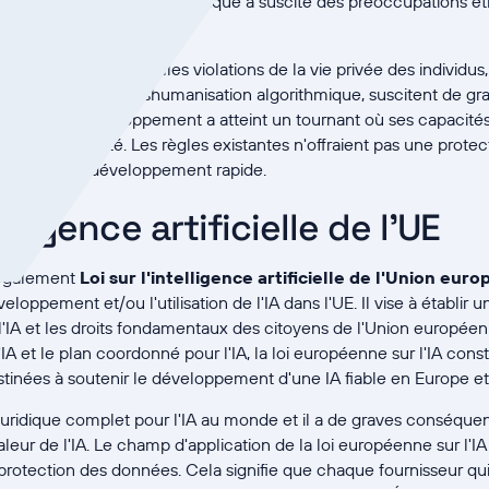
on et le commerce électronique a suscité des préoccupations éth
ssociées à de potentielles violations de la vie privée des individus
paques et à une déshumanisation algorithmique, suscitent de gr
ation. Le développement a atteint un tournant où ses capacités e
t sur la société. Les règles existantes n'offraient pas une protec
 éthiques et le développement rapide.
elligence artificielle de l'UE
 également
Loi sur l'intelligence artificielle de l'Union eur
oppement et/ou l'utilisation de l'IA dans l'UE. Il vise à établir u
 l'IA et les droits fondamentaux des citoyens de l'Union europée
'IA et le plan coordonné pour l'IA, la loi européenne sur l'IA co
tinées à soutenir le développement d'une IA fiable en Europe et
e juridique complet pour l'IA au monde et il a de graves conséque
leur de l'IA. Le champ d'application de la loi européenne sur l'IA 
protection des données. Cela signifie que chaque fournisseur qui