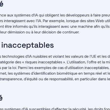
é
érence aux systèmes d'IA qui obligent les développeurs à faire pr
urs interagissent avec l'IA. Par exemple, lorsque des sites Web uti
ivent être informés qu'ils interagissent avec une machine afin qu'i
 leur démission ou à leur décision de continuer.
 inacceptables
es technologies d'IA nuisibles et violant les valeurs de l'UE et le
tégorie des « risques inacceptables ». L'utilisation, l'offre et la 
s par la loi. Parmi les exemples de cas d'utilisation inacceptables
ernet, les systèmes d'identification biométrique en temps réel et 
ransparence, d'équité ou de responsabilité, en particulier dans l
é
t les systèmes d'IA susceptibles d'affecter la sécurité, les droits