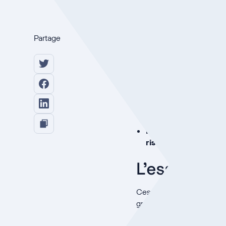
Partage
La loi sur l'IA de l
créer un équilibre e
Il suit une approche
minimal, limité, éle
Les entreprises qui 
pouvant atteindre 35
La loi est entrée en
délais échelonnés p
Kertos aide les ent
risque et fournit des
L'essor ful
Ces dernières années, nou
grâce à
la diffusion ra
Cependant, l'utilisation c