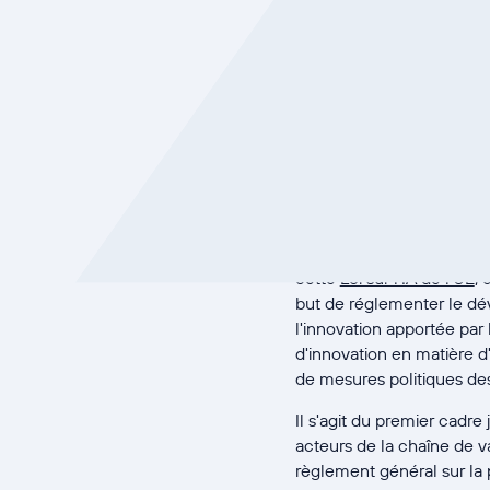
le recrutement, l'éducati
économiques.
Les déficiences de l'IA, a
processus décisionnels o
nécessitent une réglement
équilibrées avec son impac
l'adaptabilité, les effets
Loi sur l'int
cette
Loi sur l'IA de l'UE
,
but de réglementer le dével
l'innovation apportée par
d'innovation en matière d
de mesures politiques des
Il s'agit du premier cadr
acteurs de la chaîne de va
règlement général sur la 