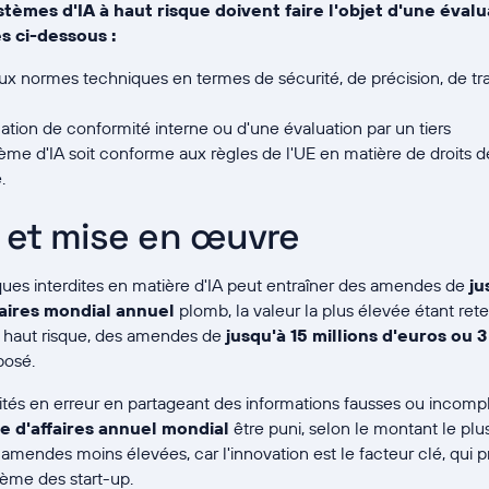
stèmes d'IA à haut risque doivent faire l'objet d'une éval
s ci-dessous :
 aux normes techniques en termes de sécurité, de précision, de t
ation de conformité interne ou d'une évaluation par un tiers
stème d'IA soit conforme aux règles de l'UE en matière de droits
.
 et mise en œuvre
ques interdites en matière d'IA peut entraîner des amendes de
ju
ffaires mondial annuel
plomb, la valeur la plus élevée étant rete
à haut risque, des amendes de
jusqu'à 15 millions d'euros ou 3
posé.
orités en erreur en partageant des informations fausses ou incomp
fre d'affaires annuel mondial
être puni, selon le montant le plu
es amendes moins élevées, car l'innovation est le facteur clé, qui 
tème des start-up.