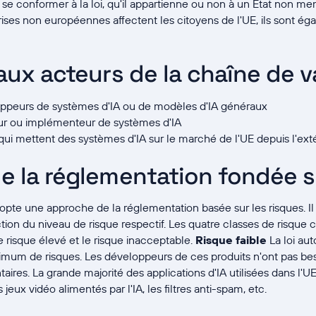
 se conformer à la loi, qu'il appartienne ou non à un État non me
ises non européennes affectent les citoyens de l'UE, ils sont éga
ux acteurs de la chaîne de val
oppeurs de systèmes d'IA ou de modèles d'IA généraux
teur ou implémenteur de systèmes d'IA
qui mettent des systèmes d'IA sur le marché de l'UE depuis l'exté
 la réglementation fondée su
dopte une approche de la réglementation basée sur les risques. Il 
tion du niveau de risque respectif. Les quatre classes de risque
le risque élevé et le risque inacceptable.
Risque faible
La loi aut
nimum de risques. Les développeurs de ces produits n'ont pas b
ires. La grande majorité des applications d'IA utilisées dans l'U
jeux vidéo alimentés par l'IA, les filtres anti-spam, etc.