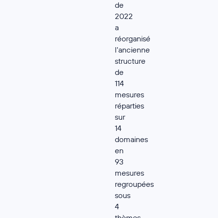
de
2022
a
réorganisé
l'ancienne
structure
de
114
mesures
réparties
sur
14
domaines
en
93
mesures
regroupées
sous
4
thèmes