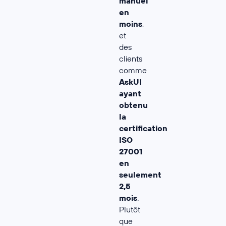
manuel
en
moins
,
et
des
clients
comme
AskUI
ayant
obtenu
la
certification
ISO
27001
en
seulement
2,5
mois
.
Plutôt
que