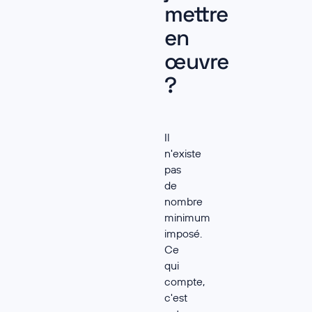
mettre
en
œuvre
?
Il
n'existe
pas
de
nombre
minimum
imposé.
Ce
qui
compte,
c'est