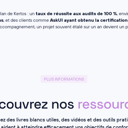
ilan de Kertos : un
taux de réussite aux audits de 100 %
, env
ns
, et des clients comme
AskUI ayant obtenu la certificatio
accompagnement, un projet souvent étalé sur un an devient un p
PLUS INFORMATIONS
couvrez nos
ressour
z des livres blancs utiles, des vidéos et des outils prat
 aident à atteindre efficacement vos objectifs de confor