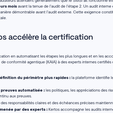
auditeurs attendent généralement que le SMSI ait fonctionné e
eurs mois
avant la tenue de l'audit de l'étape 2. Un audit interne
manière démontrable avant l'audit externe. Cette exigence consti
ale.
 accélère la certification
ification en automatisant les étapes les plus longues et en les ac
de conformité agentique (KAIA) à des experts internes certifiés q
éfinition du périmètre plus rapides :
la plateforme identifie le
 preuves automatisée :
les politiques, les appréciations des ri
ntinu aux preuves.
des responsabilités claires et des échéances précises maintiennent
 menée par des experts :
Kertos accompagne les audits internes