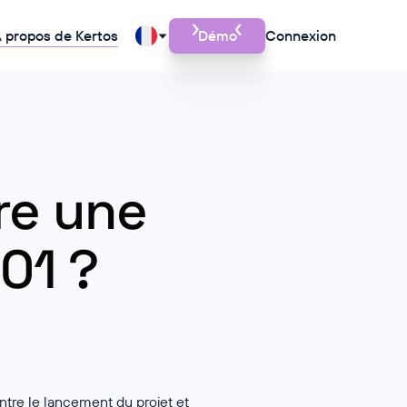
 propos de Kertos
Démo
Connexion
re une
001 ?
entre le lancement du projet et