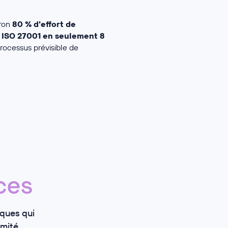
iron
80 % d'effort de
n ISO 27001 en seulement 8
rocessus prévisible de
ces
iques qui
mité.