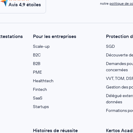
notre
politique de co
Avis 4,9 étoiles
ttestations
Pour les entreprises
Protection 
Scale-up
SGD
B2C
Découverte d
B2B
Demandes pour
concernées
PME
VVT, TOM, DSF
Healthtech
Gestion des po
Fintech
Délégué extern
SaaS
données
Startups
Formations po
Histoires de réussite
Kertos Aca