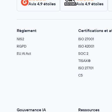
Avis 4,9 étoiles
Avis 4,9 étoiles
Règlement
Certifications et a
NIS2
ISO 27001
RGPD
ISO 42001
EU AI Act
SOC 2
TISAX®
ISO 27701
C5
Gouvernance IA
Ressources