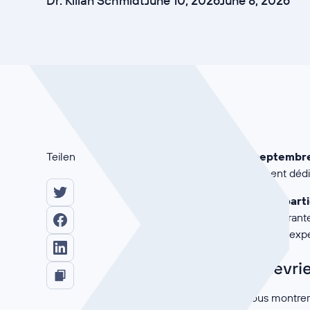
Dr. Kilian Schmidt
June 10, 2026
June 8, 2026
Teilen
À partir de
29 septembre
principal événement dédié
Au milieu de
7 500 part
de conférences inspirant
conférenciers et des expe
Pourquoi devrie
Nous allons vous montrer