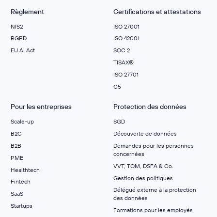
Règlement
Certifications et attestations
NIS2
ISO 27001
RGPD
ISO 42001
EU AI Act
SOC 2
TISAX®
ISO 27701
C5
Pour les entreprises
Protection des données
Scale-up
SGD
B2C
Découverte de données
B2B
Demandes pour les personnes
concernées
PME
VVT, TOM, DSFA & Co.
Healthtech
Gestion des politiques
Fintech
Délégué externe à la protection
SaaS
des données
Startups
Formations pour les employés