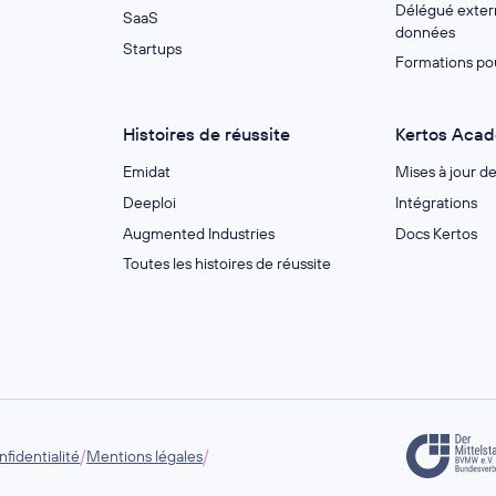
Délégué extern
SaaS
données
Startups
Formations po
Histoires de réussite
Kertos Aca
Emidat
Mises à jour d
Deeploi
Intégrations
Augmented Industries
Docs Kertos
Toutes les histoires de réussite
/
/
fidentialité
Mentions légales