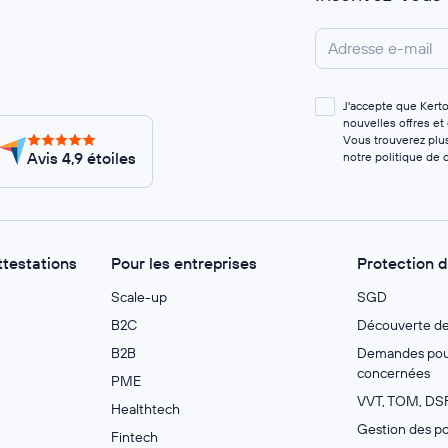
J'accepte que Kert
nouvelles offres et
Vous trouverez plus
Avis 4,9 étoiles
notre
politique de c
ttestations
Pour les entreprises
Protection 
Scale-up
SGD
B2C
Découverte d
B2B
Demandes pour
concernées
PME
VVT, TOM, DSF
Healthtech
Gestion des po
Fintech