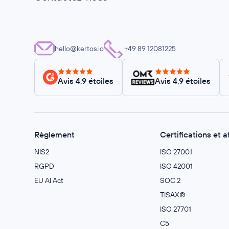
hello@kertos.io
+49 89 12081225
Avis 4,9 étoiles
Avis 4,9 étoiles
Règlement
Certifications et a
NIS2
ISO 27001
RGPD
ISO 42001
EU AI Act
SOC 2
TISAX®
ISO 27701
C5