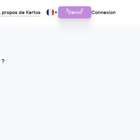
 propos de Kertos
Démo
Connexion
 ?