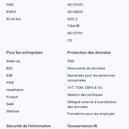
NIS2
ISO 27001
RGPD
ISO 42001
EU AI Act
SOC 2
TISAX®
ISO 27701
C5
Pour les entreprises
Protection des données
Scale-up
SGD
B2C
Découverte de données
B2B
Demandes pour les personnes
concernées
PME
VVT, TOM, DSFA & Co.
Healthtech
Gestion des politiques
Fintech
Délégué externe à la protection
SaaS
des données
Startups
Formations pour les employés
Sécurité de l'information
Gouvernance IA