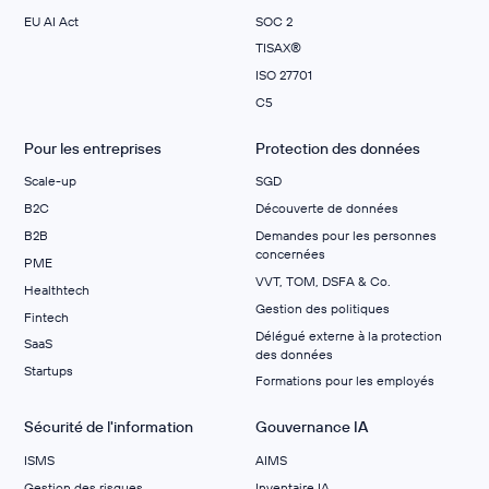
EU AI Act
SOC 2
TISAX®
ISO 27701
C5
Pour les entreprises
Protection des données
Scale-up
SGD
B2C
Découverte de données
B2B
Demandes pour les personnes
concernées
PME
VVT, TOM, DSFA & Co.
Healthtech
Gestion des politiques
Fintech
Délégué externe à la protection
SaaS
des données
Startups
Formations pour les employés
Sécurité de l'information
Gouvernance IA
ISMS
AIMS
Gestion des risques
Inventaire IA