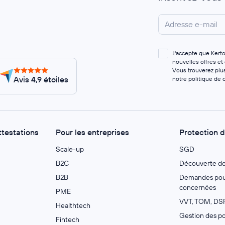
J'accepte que Kert
nouvelles offres et
Vous trouverez plus
Avis 4,9 étoiles
notre
politique de c
ttestations
Pour les entreprises
Protection 
Scale-up
SGD
B2C
Découverte d
B2B
Demandes pour
concernées
PME
VVT, TOM, DSF
Healthtech
Gestion des po
Fintech