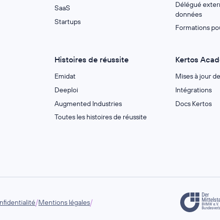
Délégué extern
SaaS
données
Startups
Formations po
Histoires de réussite
Kertos Aca
Emidat
Mises à jour d
Deeploi
Intégrations
Augmented Industries
Docs Kertos
Toutes les histoires de réussite
/
/
fidentialité
Mentions légales