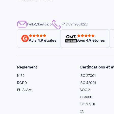
hello@kertos.io
+49 89 12081225
Avis 4,9 étoiles
Avis 4,9 étoiles
Règlement
Certifications et a
NIS2
ISO 27001
RGPD
ISO 42001
EU AI Act
SOC 2
TISAX®
ISO 27701
C5