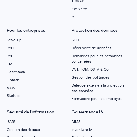
TISAX®
ISO 27701
C5
Pour les entreprises
Protection des données
Scale-up
SGD
B2C
Découverte de données
B2B
Demandes pour les personnes
concernées
PME
VVT, TOM, DSFA & Co.
Healthtech
Gestion des politiques
Fintech
Délégué externe à la protection
SaaS
des données
Startups
Formations pour les employés
Sécurité de l'information
Gouvernance IA
ISMS
AIMS
Gestion des risques
Inventaire IA