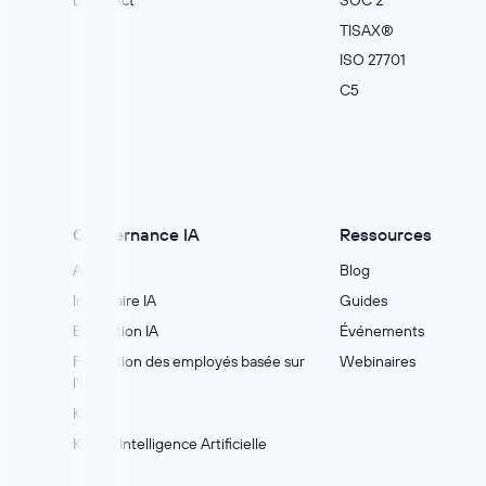
TISAX®
ISO 27701
C5
Gouvernance IA
Ressources
AIMS
Blog
Inventaire IA
Guides
Évaluation IA
Événements
Formation des employés basée sur
Webinaires
l'IA
KAIA
Kertos Intelligence Artificielle