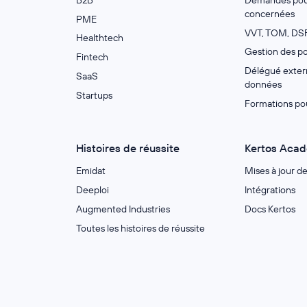
concernées
PME
VVT, TOM, DSF
Healthtech
Gestion des po
Fintech
Délégué extern
SaaS
données
Startups
Formations po
Histoires de réussite
Kertos Aca
Emidat
Mises à jour d
Deeploi
Intégrations
Augmented Industries
Docs Kertos
Toutes les histoires de réussite