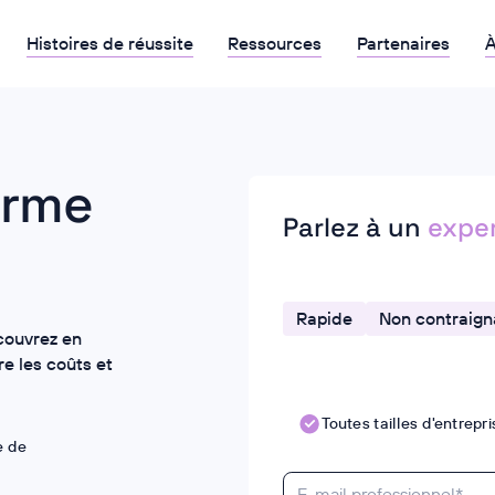
Histoires de réussite
Ressources
Partenaires
À
orme
Parlez à un
expe
Rapide
Non contraign
couvrez en
e les coûts et
Toutes tailles d'entrepr
e de