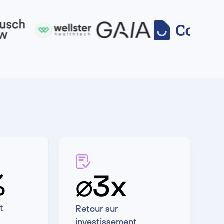
%
⌀3x
t
Retour sur
investissement