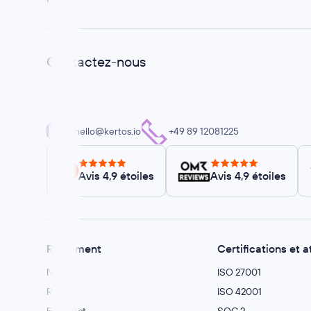
Contactez-nous
hello@kertos.io
+49 89 12081225
Avis 4,9 étoiles
Avis 4,9 étoiles
Règlement
Certifications et a
NIS2
ISO 27001
RGPD
ISO 42001
EU AI Act
SOC 2