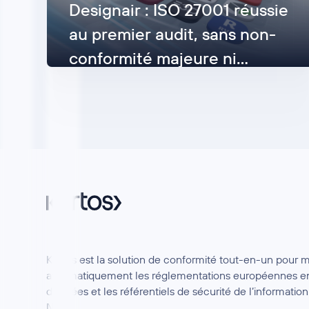
Designair : ISO 27001 réussie
au premier audit, sans non-
conformité majeure ni
mineure
Lisez maintenant
Kertos est la solution de conformité tout-en-un pour 
automatiquement les réglementations européennes en
données et les référentiels de sécurité de l’informat
NIS2.