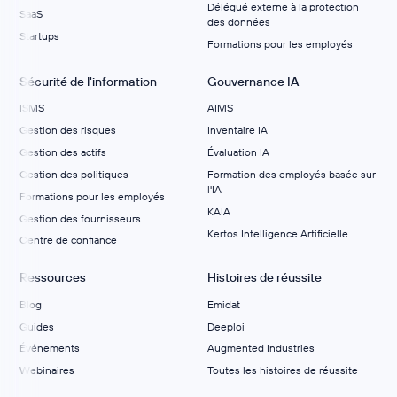
Délégué externe à la protection
SaaS
des données
Startups
Formations pour les employés
Sécurité de l'information
Gouvernance IA
ISMS
AIMS
Gestion des risques
Inventaire IA
Gestion des actifs
Évaluation IA
Gestion des politiques
Formation des employés basée sur
l'IA
Formations pour les employés
KAIA
Gestion des fournisseurs
Kertos Intelligence Artificielle
Centre de confiance
Ressources
Histoires de réussite
Blog
Emidat
Guides
Deeploi
Événements
Augmented Industries
Webinaires
Toutes les histoires de réussite