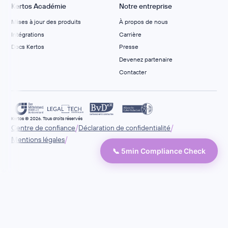
Kertos Académie
Notre entreprise
Mises à jour des produits
À propos de nous
Intégrations
Carrière
Docs Kertos
Presse
Devenez partenaire
Contacter
Kertos © 2026. Tous droits réservés
/
/
Centre de confiance
Déclaration de confidentialité
/
Mentions légales
📞 5min Compliance Check