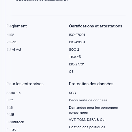
Règlement
Certifications et attestations
NIS2
ISO 27001
RGPD
ISO 42001
EU AI Act
SOC 2
TISAX®
ISO 27701
C5
Pour les entreprises
Protection des données
Scale-up
SGD
B2C
Découverte de données
B2B
Demandes pour les personnes
concernées
PME
VVT, TOM, DSFA & Co.
Healthtech
Gestion des politiques
Fintech