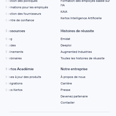
Gestion des politiques
Formation des employés basée sur
l'IA
Formations pour les employés
KAIA
Gestion des fournisseurs
Kertos Intelligence Artificielle
Centre de confiance
Ressources
Histoires de réussite
Blog
Emidat
Guides
Deeploi
Événements
Augmented Industries
Webinaires
Toutes les histoires de réussite
Kertos Académie
Notre entreprise
Mises à jour des produits
À propos de nous
Intégrations
Carrière
Docs Kertos
Presse
Devenez partenaire
Contacter