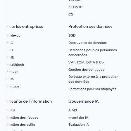
ISO 27701
C5
Pour les entreprises
Protection des données
Scale-up
SGD
B2C
Découverte de données
B2B
Demandes pour les personnes
concernées
PME
VVT, TOM, DSFA & Co.
Healthtech
Gestion des politiques
Fintech
Délégué externe à la protection
SaaS
des données
Startups
Formations pour les employés
Sécurité de l'information
Gouvernance IA
ISMS
AIMS
Gestion des risques
Inventaire IA
Gestion des actifs
Évaluation IA