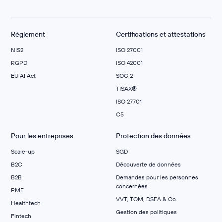
Règlement
Certifications et attestations
NIS2
ISO 27001
RGPD
ISO 42001
EU AI Act
SOC 2
TISAX®
ISO 27701
C5
Pour les entreprises
Protection des données
Scale-up
SGD
B2C
Découverte de données
B2B
Demandes pour les personnes
concernées
PME
VVT, TOM, DSFA & Co.
Healthtech
Gestion des politiques
Fintech