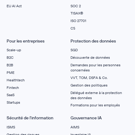
EU AI Act
SOC 2
TISAX®
ISO 27701
C5
Pour les entreprises
Protection des données
Scale-up
SGD
B2C
Découverte de données
B2B
Demandes pour les personnes
concernées
PME
VVT, TOM, DSFA & Co.
Healthtech
Gestion des politiques
Fintech
Délégué externe à la protection
SaaS
des données
Startups
Formations pour les employés
Sécurité de l'information
Gouvernance IA
ISMS
AIMS
Gestion des risques
Inventaire IA