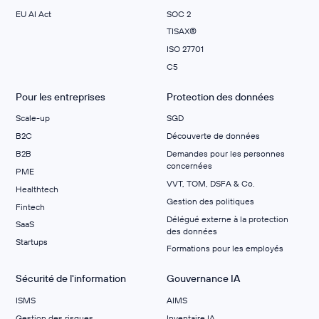
EU AI Act
SOC 2
TISAX®
ISO 27701
C5
Pour les entreprises
Protection des données
Scale-up
SGD
B2C
Découverte de données
B2B
Demandes pour les personnes
concernées
PME
VVT, TOM, DSFA & Co.
Healthtech
Gestion des politiques
Fintech
Délégué externe à la protection
SaaS
des données
Startups
Formations pour les employés
Sécurité de l'information
Gouvernance IA
ISMS
AIMS
Gestion des risques
Inventaire IA