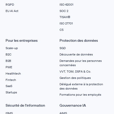
RGPD
ISO 42001
EU AI Act
SOC 2
TISAX®
ISO 27701
C5
Pour les entreprises
Protection des données
Scale-up
SGD
B2C
Découverte de données
B2B
Demandes pour les personnes
concernées
PME
VVT, TOM, DSFA & Co.
Healthtech
Gestion des politiques
Fintech
Délégué externe à la protection
SaaS
des données
Startups
Formations pour les employés
Sécurité de l'information
Gouvernance IA
ISMS
AIMS