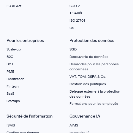
EU AI Act
SOC 2
TISAX®
ISO 27701
C5
Pour les entreprises
Protection des données
Scale-up
SGD
B2C
Découverte de données
B2B
Demandes pour les personnes
concernées
PME
VVT, TOM, DSFA & Co.
Healthtech
Gestion des politiques
Fintech
Délégué externe à la protection
SaaS
des données
Startups
Formations pour les employés
Sécurité de l'information
Gouvernance IA
ISMS
AIMS
Gestion des risques
Inventaire IA