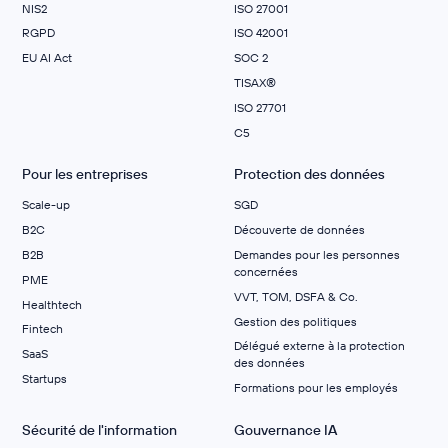
NIS2
ISO 27001
RGPD
ISO 42001
EU AI Act
SOC 2
TISAX®
ISO 27701
C5
Pour les entreprises
Protection des données
Scale-up
SGD
B2C
Découverte de données
B2B
Demandes pour les personnes
concernées
PME
VVT, TOM, DSFA & Co.
Healthtech
Gestion des politiques
Fintech
Délégué externe à la protection
SaaS
des données
Startups
Formations pour les employés
Sécurité de l'information
Gouvernance IA