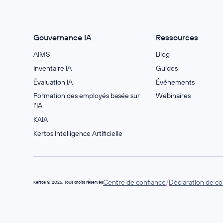
Gouvernance IA
Ressources
AIMS
Blog
Inventaire IA
Guides
Évaluation IA
Événements
Formation des employés basée sur
Webinaires
l'IA
KAIA
Kertos Intelligence Artificielle
/
Centre de confiance
Déclaration de con
Kertos © 2026. Tous droits réservés