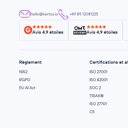
hello@kertos.io
+49 89 12081225
Avis 4,9 étoiles
Avis 4,9 étoiles
Règlement
Certifications et a
NIS2
ISO 27001
RGPD
ISO 42001
EU AI Act
SOC 2
TISAX®
ISO 27701
C5