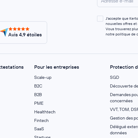
J'accepte que Kert
nouvelles offres et
Vous trouverez plus
Avis 4,9 étoiles
notre
politique de c
ttestations
Pour les entreprises
Protection 
Scale-up
SGD
B2C
Découverte d
B2B
Demandes pour
concernées
PME
VVT, TOM, DSF
Healthtech
Gestion des po
Fintech
Délégué extern
SaaS
données
Startups