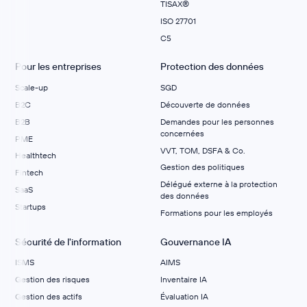
TISAX®
ISO 27701
C5
Pour les entreprises
Protection des données
Scale-up
SGD
B2C
Découverte de données
B2B
Demandes pour les personnes
concernées
PME
VVT, TOM, DSFA & Co.
Healthtech
Gestion des politiques
Fintech
Délégué externe à la protection
SaaS
des données
Startups
Formations pour les employés
Sécurité de l'information
Gouvernance IA
ISMS
AIMS
Gestion des risques
Inventaire IA
Gestion des actifs
Évaluation IA