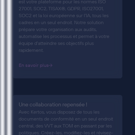
est votre plateforme pour les normes ISO
27001, SOC2, TISAX®, GDPR, ISO27001,
SOC2 et la loi européenne sur l'IA, tous les
cadres en un seul endroit. Notre solution
prépare votre organisation aux audits,
automatise les processus et permet à votre
équipe d'atteindre ses objectifs plus
rapidement.
En savoir plus
Une collaboration repensée !
Avec Kertos, vous disposez de tous les
documents de conformité en un seul endroit
central, des VVT aux TOM en passant par les
politiques. Créez-les, modifiez-les et révisez-