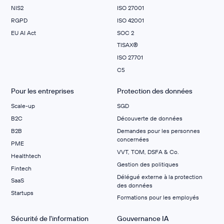
NIS2
ISO 27001
RGPD
ISO 42001
EU AI Act
SOC 2
TISAX®
ISO 27701
C5
Pour les entreprises
Protection des données
Scale-up
SGD
B2C
Découverte de données
B2B
Demandes pour les personnes
concernées
PME
VVT, TOM, DSFA & Co.
Healthtech
Gestion des politiques
Fintech
Délégué externe à la protection
SaaS
des données
Startups
Formations pour les employés
Sécurité de l'information
Gouvernance IA