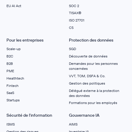
EU AI Act
SOC 2
TISAX®
ISO 27701
C5
Pour les entreprises
Protection des données
Scale-up
SGD
B2C
Découverte de données
B2B
Demandes pour les personnes
concernées
PME
VVT, TOM, DSFA & Co.
Healthtech
Gestion des politiques
Fintech
Délégué externe à la protection
SaaS
des données
Startups
Formations pour les employés
Sécurité de l'information
Gouvernance IA
ISMS
AIMS
Gestion des risques
Inventaire IA