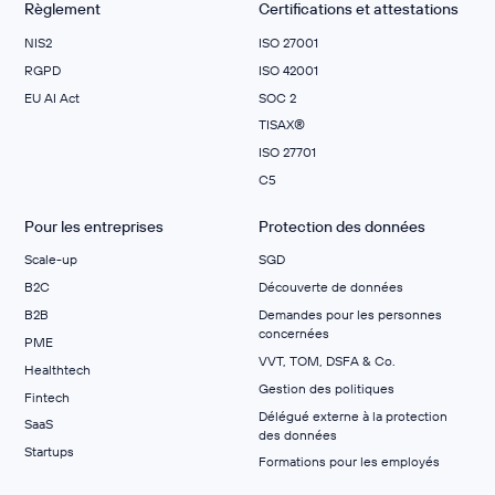
Règlement
Certifications et attestations
NIS2
ISO 27001
RGPD
ISO 42001
EU AI Act
SOC 2
TISAX®
ISO 27701
C5
Pour les entreprises
Protection des données
Scale-up
SGD
B2C
Découverte de données
B2B
Demandes pour les personnes
concernées
PME
VVT, TOM, DSFA & Co.
Healthtech
Gestion des politiques
Fintech
Délégué externe à la protection
SaaS
des données
Startups
Formations pour les employés