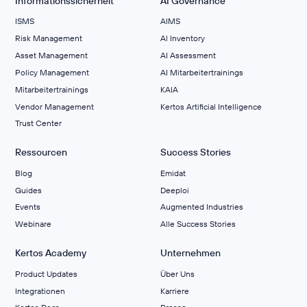
Informationssicherheit
AI Governance
ISMS
AIMS
Risk Management
Al Inventory
Asset Management
AI Assessment
Policy Management
AI Mitarbeitertrainings
Mitarbeitertrainings
KAIA
Vendor Management
Kertos Artificial Intelligence
Trust Center
Ressourcen
Success Stories
Blog
Emidat
Guides
Deeploi
Events
Augmented Industries
Webinare
Alle Success Stories
Kertos Academy
Unternehmen
Product Updates
Über Uns
Integrationen
Karriere