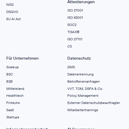
Attestierungen
NIS2
ISO 27001
DSGVO
ISO 42001
EU AI Act
SOC2
TISAX®
ISO 27701
C5
Für Unternehmen
Datenschutz
Scaleup
DMS
B2C
Datenerkennung
B2B
Betroffenenanfragen
Mittelstand
VVT, TOM, DSFA & Co.
Healthtech
Policy Management
Fintechs
Externer Datenschutzbeauftragter
SaaS
Mitarbeitertrainings
Startups