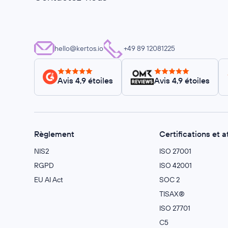
hello@kertos.io
+49 89 12081225
Avis 4,9 étoiles
Avis 4,9 étoiles
Règlement
Certifications et a
NIS2
ISO 27001
RGPD
ISO 42001
EU AI Act
SOC 2
TISAX®
ISO 27701
C5