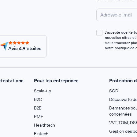
J'accepte que Kert
nouvelles offres et
Vous trouverez plus
Avis 4,9 étoiles
notre
politique de c
ttestations
Pour les entreprises
Protection 
Scale-up
SGD
B2C
Découverte d
B2B
Demandes pour
concernées
PME
VVT, TOM, DSF
Healthtech
Gestion des po
Fintech