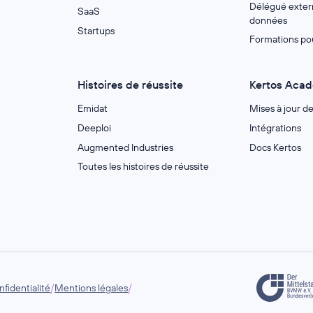
Délégué extern
SaaS
données
Startups
Formations po
Histoires de réussite
Kertos Aca
Emidat
Mises à jour d
Deeploi
Intégrations
Augmented Industries
Docs Kertos
Toutes les histoires de réussite
/
/
fidentialité
Mentions légales