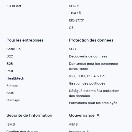
EU AI Act
SOC 2
TISAX®
ISO 27701
C5
Pour les entreprises
Protection des données
Scale-up
SGD
B2C
Découverte de données
B2B
Demandes pour les personnes
concernées
PME
VVT, TOM, DSFA & Co.
Healthtech
Gestion des politiques
Fintech
Délégué externe à la protection
SaaS
des données
Startups
Formations pour les employés
Sécurité de l'information
Gouvernance IA
ISMS
AIMS
Gestion des risques
Inventaire IA