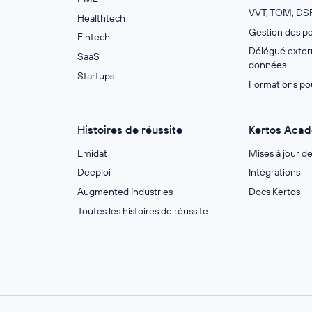
VVT, TOM, DSF
Healthtech
Gestion des po
Fintech
Délégué extern
SaaS
données
Startups
Formations po
Histoires de réussite
Kertos Aca
Emidat
Mises à jour d
Deeploi
Intégrations
Augmented Industries
Docs Kertos
Toutes les histoires de réussite