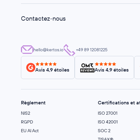
Contactez-nous
hello@kertos.io
+49 89 12081225
Avis 4,9 étoiles
Avis 4,9 étoiles
Règlement
Certifications et a
NIS2
ISO 27001
RGPD
ISO 42001
EU AI Act
SOC 2
TISAX®