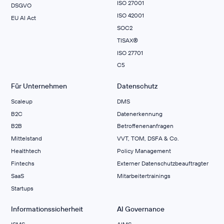
ISO 27001
DSGVO
ISO 42001
EU AI Act
SOC2
TISAX®
ISO 27701
C5
Für Unternehmen
Datenschutz
Scaleup
DMS
B2C
Datenerkennung
B2B
Betroffenenanfragen
Mittelstand
VVT, TOM, DSFA & Co.
Healthtech
Policy Management
Fintechs
Externer Datenschutzbeauftragter
SaaS
Mitarbeitertrainings
Startups
Informationssicherheit
AI Governance