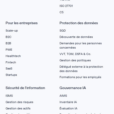
ISO 27701
C5
Pour les entreprises
Protection des données
Scale-up
SGD
B2C
Découverte de données
B2B
Demandes pour les personnes
concernées
PME
VVT, TOM, DSFA & Co.
Healthtech
Gestion des politiques
Fintech
Délégué externe à la protection
SaaS
des données
Startups
Formations pour les employés
Sécurité de l'information
Gouvernance IA
ISMS
AIMS
Gestion des risques
Inventaire IA
Gestion des actifs
Évaluation IA