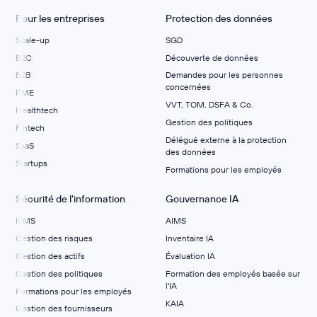
Pour les entreprises
Protection des données
Scale-up
SGD
B2C
Découverte de données
B2B
Demandes pour les personnes
concernées
PME
VVT, TOM, DSFA & Co.
Healthtech
Gestion des politiques
Fintech
Délégué externe à la protection
SaaS
des données
Startups
Formations pour les employés
Sécurité de l'information
Gouvernance IA
ISMS
AIMS
Gestion des risques
Inventaire IA
Gestion des actifs
Évaluation IA
Gestion des politiques
Formation des employés basée sur
l'IA
Formations pour les employés
KAIA
Gestion des fournisseurs