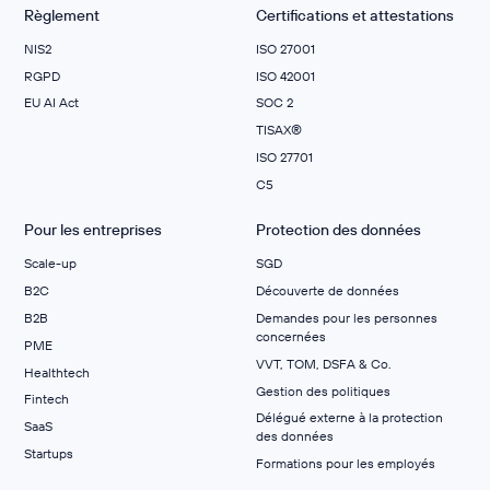
Règlement
Certifications et attestations
NIS2
ISO 27001
RGPD
ISO 42001
EU AI Act
SOC 2
TISAX®
ISO 27701
C5
Pour les entreprises
Protection des données
Scale-up
SGD
B2C
Découverte de données
B2B
Demandes pour les personnes
concernées
PME
VVT, TOM, DSFA & Co.
Healthtech
Gestion des politiques
Fintech
Délégué externe à la protection
SaaS
des données
Startups
Formations pour les employés