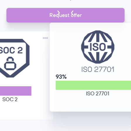
Request offer
93%
ISO 27701
 2