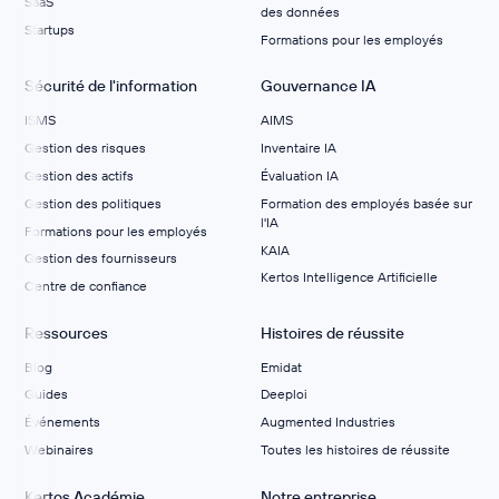
SaaS
des données
Startups
Formations pour les employés
Sécurité de l'information
Gouvernance IA
ISMS
AIMS
Gestion des risques
Inventaire IA
Gestion des actifs
Évaluation IA
Gestion des politiques
Formation des employés basée sur
l'IA
Formations pour les employés
KAIA
Gestion des fournisseurs
Kertos Intelligence Artificielle
Centre de confiance
Ressources
Histoires de réussite
Blog
Emidat
Guides
Deeploi
Événements
Augmented Industries
Webinaires
Toutes les histoires de réussite
Kertos Académie
Notre entreprise