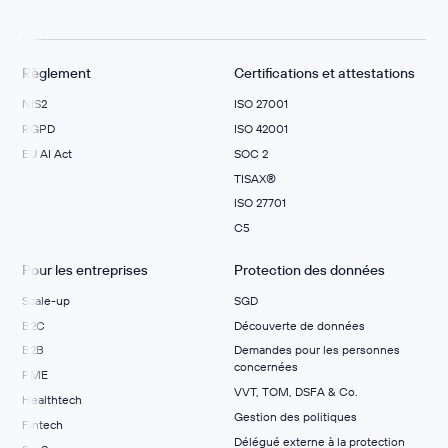
Règlement
Certifications et attestations
NIS2
ISO 27001
RGPD
ISO 42001
EU AI Act
SOC 2
TISAX®
ISO 27701
C5
Pour les entreprises
Protection des données
Scale-up
SGD
B2C
Découverte de données
B2B
Demandes pour les personnes
concernées
PME
VVT, TOM, DSFA & Co.
Healthtech
Gestion des politiques
Fintech
Délégué externe à la protection