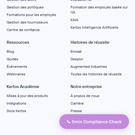
Gestion des politiques
Formation des employés basée sur
l'IA
Formations pour les employés
KAIA
Gestion des fournisseurs
Kertos Intelligence Artificielle
Centre de confiance
Ressources
Histoires de réussite
Blog
Emidat
Guides
Deeploi
Événements
Augmented Industries
Webinaires
Toutes les histoires de réussite
Kertos Académie
Notre entreprise
Mises à jour des produits
À propos de nous
Intégrations
Carrière
Docs Kertos
Presse
Devenez partenaire
📞 5min Compliance Check
Contacter