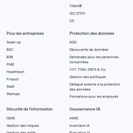
TISAX®
ISO 27701
C5
Pour les entreprises
Protection des données
Scale-up
SGD
B2C
Découverte de données
B2B
Demandes pour les personnes
concernées
PME
VVT, TOM, DSFA & Co.
Healthtech
Gestion des politiques
Fintech
Délégué externe à la protection
SaaS
des données
Startups
Formations pour les employés
Sécurité de l'information
Gouvernance IA
ISMS
AIMS
Gestion des risques
Inventaire IA
Gestion des actifs
Évaluation IA