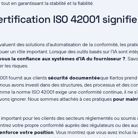
ut en garantissant la stabilité et la fiabilité.
ertification ISO 42001 signifi
évaluent des solutions d'automatisation de la conformité, les pra
ouer un rôle important. Lorsque des outils basés sur l'IA sont intég
vous la confiance aux systèmes d'IA du fournisseur ?
. Sav
 les risques.
001 fournit aux clients
sécurité documentée
que Kertos prend 
 nous avons investi dans des structures, des processus et des con
me la norme ISO 42001 exige une conformité continue, il ne s'ag
vons ignorer. Nous sommes attachés à ces pratiques
pour maint
 important pour les clients des secteurs réglementés ou soumis 
trez votre propre conformité auprès des régulateurs ou des aud
renforce votre position
. Vous montrez que vous avez inclus la