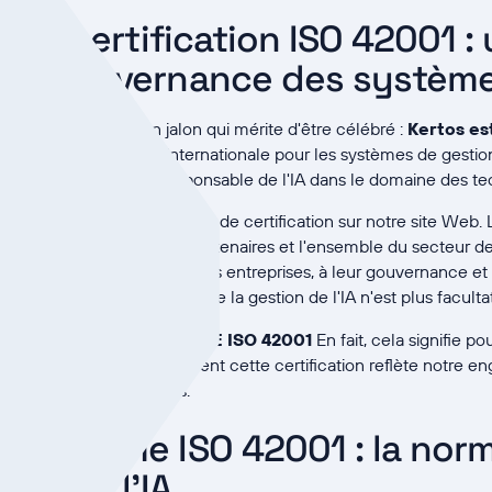
t la certification ISO 42001 :
 la gouvernance des système
ur Kertos avec un jalon qui mérite d'être célébré :
Kertos es
on représente la norme internationale pour les systèmes de gestion d
de de la gouvernance responsable de l'IA dans le domaine des te
t de présenter un autre logo de certification sur notre site Web. 
ant pour nos clients, nos partenaires et l'ensemble du secteur de
 mode de fonctionnement des entreprises, à leur gouvernance et 
 une approche structurée de la gestion de l'IA n'est plus faculta
lons expliquer ce que
NORME ISO 42001
En fait, cela signifie p
rtante que jamais et comment cette certification reflète notre 
 de la conformité fiables.
 la norme ISO 42001 : la nor
ion de l'IA