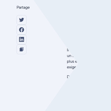
Kertos reçoi
Partage
norme pour
L'année 2026 commence po
42001
. Cette certificati
nous place à l'avant-gar
Il ne s'agit pas simplemen
un signal bien plus import
plus en plus intégrée au
exigences réglementaires,
Dans cet article, nous al
est aujourd'hui plus impo
solutions d'automatisation
Comprendre
pour la gest