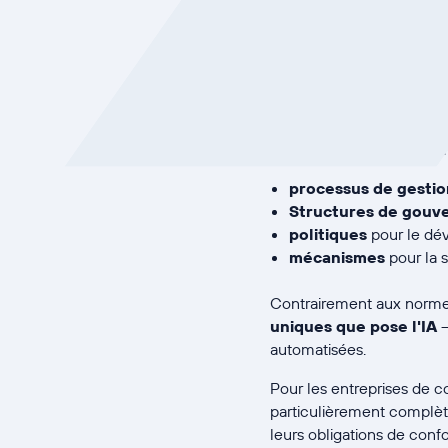
ISO 42001 est la première
gestion de l'intelligenc
l'Organisation internatio
et l'utilisation responsabl
La norme couvre plusieurs
processus de gestio
Structures de gouv
politiques
pour le dé
mécanismes
pour la s
Contrairement aux normes
uniques que pose l'IA
—
automatisées.
Pour les entreprises de c
particulièrement complète.
leurs obligations de confo