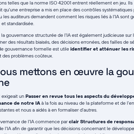
tions telles que la norme ISO 42001 entrent réellement en jeu. Ils 
it qu'une entreprise a mis en place des contrôles systématiques 
u les auditeurs demandent comment les risques liés à l'IA sont gé
 et standardisée.
 la gouvernance structurée de l'IA est également judicieuse sur 
er des résultats biaisés, des décisions erronées, des failles de sé
e gouvernance formelle est utile
identifier et atténuer les 
nt des problèmes coûteux.
us mettons en œuvre la go
rne
1 exigeait un
Passer en revue tous les aspects du développ
nance de notre IA
à la fois au niveau de la plateforme et de l'e
stantes et nous a aidés à en formaliser d'autres.
uvernance de l'IA commence par
clair
Structures de responsa
 de l'IA afin de garantir que les décisions concernant le dévelop