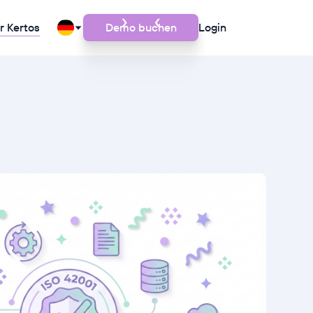
r Kertos
Demo buchen
Login