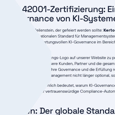
lt ISO 42001-Zertifizierung: E
ür Governance von KI-System
 Kertos mit einem Meilenstein, der gefeiert werden sollte:
Kerto
fizierung stellt den internationalen Standard für Managementsyste
 an der Spitze der verantwortungsvollen KI-Governance im Berei
arum, ein weiteres Zertifizierungs-Logo auf unserer Website zu p
rt etwas viel Wichtigeres für unsere Kunden, Partner und die ge
itsweise von Unternehmen, ihre Governance und die Erfüllung 
 strukturierter Ansatz zum KI-Management nicht länger optional, 
 wir, was
ISO 42001
tatsächlich bedeutet, warum KI-Governance j
erung unser Engagement für vertrauenswürdige Compliance-Auto
erstehen: Der globale Standar