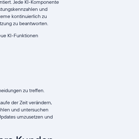
tiert. Jede KI-Komponente
istungskennzahlen und
eme kontinuierlich zu
ützung zu beantworten.
eue KI-Funktionen
heidungen zu treffen.
ufe der Zeit verändern,
ahlen und untersuchen
m Updates umzusetzen und