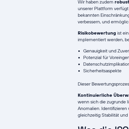
Wir haben zudem
robus
unserer Plattform verfüg
bekannten Einschränkunge
verbessern, und ermöglic
Risikobewertung
ist ei
implementiert werden, be
Genauigkeit und Zuverl
Potenzial für Vorein
Datenschutzimplikatio
Sicherheitsaspekte
Dieser Bewertungsprozess 
Kontinuierliche Über
wenn sich die zugrunde 
Anomalien. Identifiziere
gleichzeitig Stabilität un