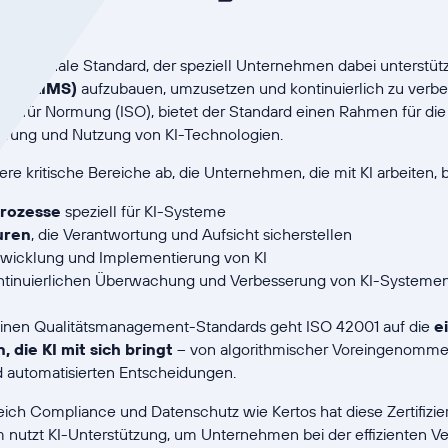
nt
nternationale Standard, der speziell Unternehmen dabei unterstütz
enz (AIMS)
aufzubauen, umzusetzen und kontinuierlich zu verbes
tion für Normung (ISO), bietet der Standard einen Rahmen für di
erung und Nutzung von KI-Technologien.
re kritische Bereiche ab, die Unternehmen, die mit KI arbeiten,
rozesse
speziell für KI-Systeme
uren
, die Verantwortung und Aufsicht sicherstellen
twicklung und Implementierung von KI
ntinuierlichen Überwachung und Verbesserung von KI-Systeme
inen Qualitätsmanagement-Standards geht ISO 42001 auf die
e
 die KI mit sich bringt
– von algorithmischer Voreingenommen
 automatisierten Entscheidungen.
ch Compliance und Datenschutz wie Kertos hat diese Zertifizi
 nutzt KI-Unterstützung, um Unternehmen bei der effizienten V