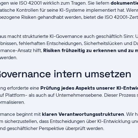
ngen wie ISO 42001 wirklich zum Tragen. Sie liefern
dokumenti
tische Kontrollen für seine KI-Systeme implementiert hat. We
bezogene Risiken gehandhabt werden, bietet die ISO 42001-Zertif
us macht strukturierte KI-Governance auch geschäftlich Sinn: Un
issen, fehlerhaften Entscheidungen, Sicherheitslücken und D
rnance-Ansatz hilft,
Risiken frühzeitig zu erkennen und zu 
 werden.
-Governance intern umsetzen
ung erforderte eine
Prüfung jedes Aspekts unserer KI-Entwi
f Plattform- als auch auf Unternehmensebene. Dieser Prozess 
rmalisieren.
ernance beginnt mit
klaren
Verantwortungsstrukturen
. Wir 
um sicherzustellen, dass Entscheidungen über KI-Entwicklung u
und geschäftlicher Perspektive überprüft werden.