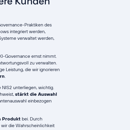
sere Kunden
Governance-Praktiken des
lows integriert werden,
 Systeme verwaltet werden,
s KI-Governance ernst nimmt.
antwortungsvoll zu verwalten.
e Leistung, die wir ignorieren
rn
.
 NIS2 unterliegen, wichtig.
hweist,
stärkt die Auswahl
erantenauswahl einbezogen
n Produkt
bei. Durch
wir die Wahrscheinlichkeit