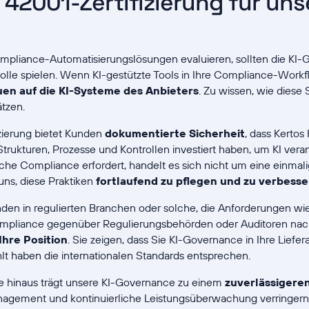
 42001-Zertifizierung für un
mpliance-Automatisierungslösungen evaluieren, sollten die KI-
olle spielen. Wenn KI-gestützte Tools in Ihre Compliance-Workf
uen auf die KI-Systeme des Anbieters
. Zu wissen, wie diese
ätzen.
zierung bietet Kunden
dokumentierte Sicherheit
, dass Kerto
 Strukturen, Prozesse und Kontrollen investiert haben, um KI ver
che Compliance erfordert, handelt es sich nicht um eine einmalig
uns, diese Praktiken
fortlaufend zu pflegen und zu verbesse
nden in regulierten Branchen oder solche, die Anforderungen wie
mpliance gegenüber Regulierungsbehörden oder Auditoren nac
 Ihre Position
. Sie zeigen, dass Sie KI-Governance in Ihre Lief
t haben die internationalen Standards entsprechen.
e hinaus trägt unsere KI-Governance zu einem
zuverlässigere
agement und kontinuierliche Leistungsüberwachung verringern 