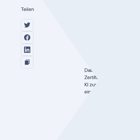
Kertos erhä
Teilen
Standard f
Das Jahr 2026 beginnt für
zertifiziert
. Diese Zerti
dar und positioniert uns
Technologie.
Dabei geht es nicht nur d
Zertifizierung signalisie
KI zunehmend in die Arbe
eingebettet wird, ist ein
In diesem Artikel erklären
und wie diese Zertifizi
widerspiegelt.
ISO 42001 v