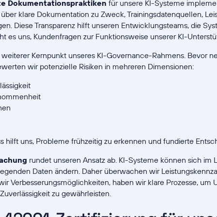
te Dokumentationspraktiken
für unsere KI-Systeme implemen
t über klare Dokumentation zu Zweck, Trainingsdatenquellen, Le
n. Diese Transparenz hilft unseren Entwicklungsteams, die Syst
ht es uns, Kundenfragen zur Funktionsweise unserer KI-Unterst
n weiterer Kernpunkt unseres KI-Governance-Rahmens. Bevor n
werten wir potenzielle Risiken in mehreren Dimensionen:
ässigkeit
genommenheit
nen
hilft uns, Probleme frühzeitig zu erkennen und fundierte Entsc
wachung
rundet unseren Ansatz ab. KI-Systeme können sich im La
liegenden Daten ändern. Daher überwachen wir Leistungskennz
n wir Verbesserungsmöglichkeiten, haben wir klare Prozesse, u
d Zuverlässigkeit zu gewährleisten.