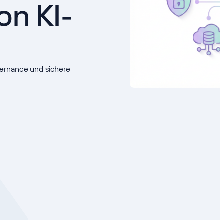
on KI-
vernance und sichere