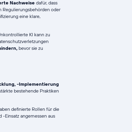
erte Nachweise
dafür, dass
nn Regulierungsbehörden oder
izierung eine klare,
kontrollierte KI kann zu
atenschutzverletzungen
mindern,
bevor sie zu
cklung, -Implementierung
stärkte bestehende Praktiken
haben definierte Rollen für die
nd -Einsatz angemessen aus