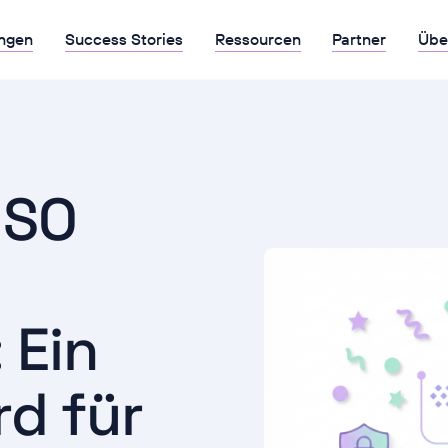
ngen
Success Stories
Ressourcen
Partner
Übe
ISO
 Ein
d für