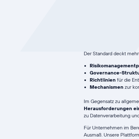
Manageme
ISO 42001 ist der erste i
für Künstliche Intellig
Internationalen Organisa
Entwicklung, Implementi
Der Standard deckt mehre
Risikomanagementp
Governance-Strukt
Richtlinien
für die En
Mechanismen
zur ko
Im Gegensatz zu allgeme
Herausforderungen ein,
zu Datenverarbeitung und
Für Unternehmen im Berei
Ausmaß. Unsere Plattform