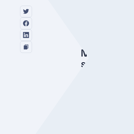
von Vorschriften w
Die Priorisierung d
Konkurrenz abzuhe
Ein guter Ruf im B
Investitionen in de
das Unternehmensw
Nicht nur e
schaffen m
Datenschutz ist nicht nu
aufzubauen. In diesem Blo
Angesichts der zunehmen
Druck, die persönlichen D
auch dazu bei, das Vertra
Verbesserung des Datens
ihren
Ruf bei den Kund