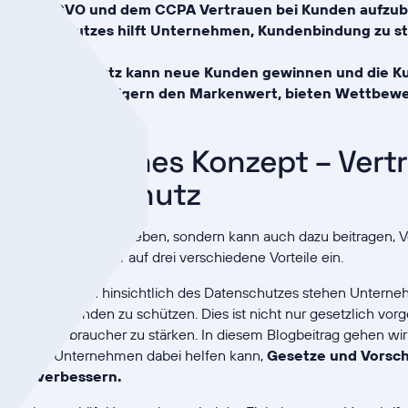
ie der DSGVO und dem CCPA Vertrauen bei Kunden aufzu
es Datenschutzes hilft Unternehmen, Kundenbindung zu st
ben.
ereich Datenschutz kann neue Kunden gewinnen und die 
n Datenschutz steigern den Markenwert, bieten Wettbewe
achstum.
in rechtliches Konzept – Vert
it Datenschutz
r gesetzlich vorgeschrieben, sondern kann auch dazu beitragen, 
gbeitrag gehen wir auf drei verschiedene Vorteile ein.
den Bedenken hinsichtlich des Datenschutzes stehen Unterne
aten ihrer Kunden zu schützen. Dies ist nicht nur gesetzlich vor
uen der Verbraucher zu stärken. In diesem Blogbeitrag gehen wir 
chutzes Unternehmen dabei helfen kann,
Gesetze und Vorsch
en zu verbessern.