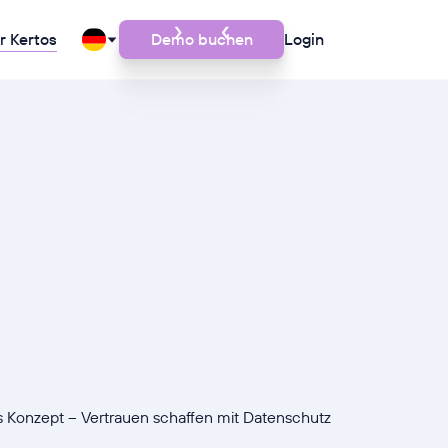
r Kertos
Demo buchen
Login