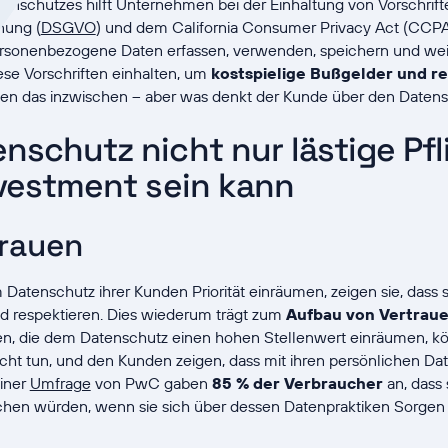
enschutzes hilft Unternehmen bei der Einhaltung von Vorschrift
nung (
DSGVO
) und dem California Consumer Privacy Act (CCPA
rsonenbezogene Daten erfassen, verwenden, speichern und wei
e Vorschriften einhalten, um
kostspielige Bußgelder
und
re
issen das inzwischen – aber was denkt der Kunde über den Date
schutz nicht nur lästige Pfl
nvestment sein kann
rauen
enschutz ihrer Kunden Priorität einräumen, zeigen sie, dass s
d respektieren. Dies wiederum trägt zum
Aufbau von Vertraue
en, die dem Datenschutz einen hohen Stellenwert einräumen, 
icht tun, und den Kunden zeigen, dass mit ihren persönlichen D
iner
Umfrage
von PwC gaben
85 % der Verbraucher
an, dass 
en würden, wenn sie sich über dessen Datenpraktiken Sorge