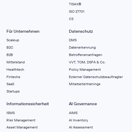
TISAX®
ISO 27701
C5
Für Unternehmen
Datenschutz
Scaleup
DMS
B2C
Datenerkennung
B2B
Betroffenenanfragen
Mittelstand
VVT, TOM, DSFA & Co.
Healthtech
Policy Management
Fintechs
Externer Datenschutzbeauftragter
SaaS
Mitarbeitertrainings
Startups
Informationssicherheit
AI Governance
ISMS
AIMS
Risk Management
Al Inventory
Asset Management
AI Assessment