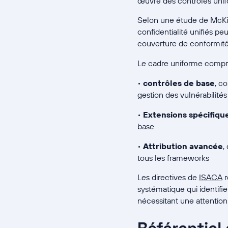
œuvre des contrôles unif
Selon une étude de McKi
confidentialité unifiés p
couverture de conformité 
Le cadre uniforme compr
•
contrôles de base
, c
gestion des vulnérabilités 
•
Extensions spécifiqu
base
•
Attribution avancée
,
tous les frameworks
Les directives de
ISACA
r
systématique qui identifie
nécessitant une attention 