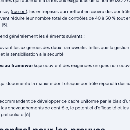
ormes qui répondent à la fois aux exigences de la norme ISO 2
nsey (
ressort
), les entreprises qui mettent en œuvre des contrôl
euvent réduire leur nombre total de contrôles de 40 à 50 % tout
[5].
end généralement les éléments suivants :
ouvrant les exigences des deux frameworks, telles que la gestion 
et la sensibilisation à la sécurité
es au framework
qui couvrent des exigences uniques non couve
 qui documente la manière dont chaque contrôle répond à des e
ecommandent de développer ce cadre uniforme par le biais d'u
 les chevauchements de contrôle, le potentiel d'efficacité et les
particulière [6].