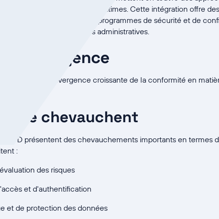
enant compte des différences légitimes. Cette intégration offre de
ité opérationnelle et crée des programmes de sécurité et de confid
out en réduisant les charges administratives.
de convergence
 l'origine de la convergence croissante de la conformité en matiè
qui se chevauchent
e RGPD présentent des chevauchements importants en termes d'
ent :
valuation des risques
accès et d'authentification
e et de protection des données