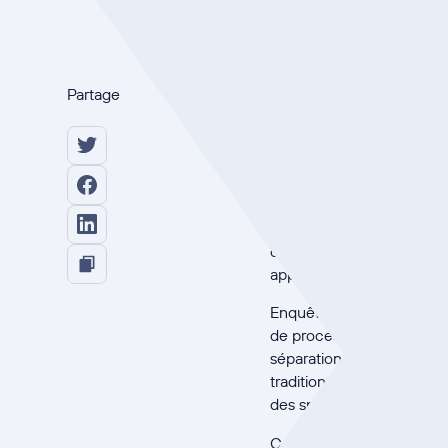
Unifier la s
Partage
pour le RGP
Pour de nombreuses entr
défi opérationnel import
sont souvent gérés par d
crée une complexité inuti
approches diffèrent.
Enquêtes sur
Forrester
mo
de processus et d'équipe
séparation est due en gran
traditionnellement des dis
des spécialistes différents
Cependant, les grandes e