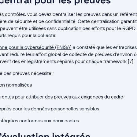
 central pour les preuves
es contrôles, vous devez centraliser les preuves dans un référenti
ère de sécurité et de confidentialité. Cette centralisation garant
euvent être utilisées sans duplication des efforts pour le RGPD, 
ts requis pour la collecte.
e pour la cybersécurité (ENISA)
a constaté que les entreprises
ent réduire leur effort global de collecte de preuves d'environ
ervent des enregistrements séparés pour chaque framework [7].
ce des preuves nécessite :
ion normalisées
entes pour attribuer des preuves aux exigences du cadre
opriés pour les données personnelles sensibles
n intégrées conformes aux deux cadres
évaluation intégrée