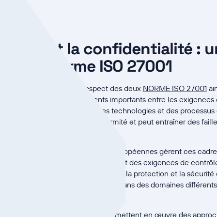
écurité et la confidentialité :
D et la norme ISO 27001
eprises européennes, le respect des deux
NORME ISO 27001
ai
ant. Malgré des chevauchements importants entre les exigences 
es programmes, des équipes, des technologies et des processus d
le, augmente les coûts de conformité et peut entraîner des faille
ntrent que 68 % des entreprises européennes gèrent ces cadres 
s distincts, malgré un chevauchement des exigences de contrôle
de partie à des facteurs historiques : la protection et la sécurit
ciplines distinctes, souvent situées dans des domaines différents
.
ntreprises suppriment ces silos et mettent en œuvre des approch