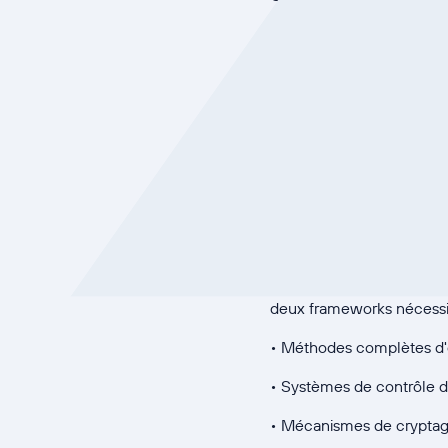
les similitudes tout en t
vont au-delà de l'efficac
améliorent la protection t
Le besoin 
Plusieurs facteurs sont à
des données :
Exigences 
La norme ISO 27001 et l
deux frameworks nécessit
• Méthodes complètes d'é
• Systèmes de contrôle d'
• Mécanismes de cryptag