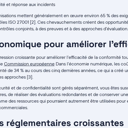
rité et réponse aux incidents
nisations mettent généralement en œuvre environ 65 % des exi
trôles ISO 27001 [2]. Ces chevauchements créent des opportunité
trôles conjoints, à des preuves et à des approches d'évaluation
onomique pour améliorer l'eff
ession croissante pour améliorer l'efficacité de la conformité to
de
Commission européenne
Dans l'économie numérique, les coû
té de 34 % au cours des cinq dernières années, ce qui a créé u
es approches [3].
urité et de confidentialité sont gérés séparément, vous êtes su
aires, de réaliser des évaluations redondantes et de conserver u
me des ressources qui pourraient autrement être utilisées pour é
s commerciales.
s réglementaires croissantes