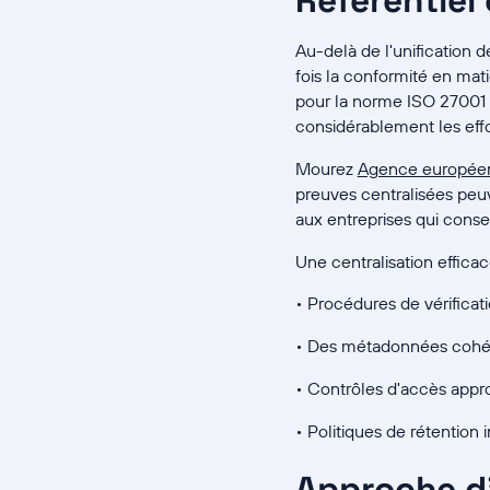
Référentiel
Au-delà de l'unification d
fois la conformité en mati
pour la norme ISO 27001 p
considérablement les effor
Mourez
Agence européenn
preuves centralisées peuv
aux entreprises qui cons
Une centralisation effica
• Procédures de vérificat
• Des métadonnées cohér
• Contrôles d'accès appr
• Politiques de rétentio
Approche d'