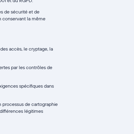
7001 et du RGPD.
es de sécurité et de
 en conservant la même
des accès, le cryptage, la
rtes par les contrôles de
xigences spécifiques dans
n processus de cartographie
 différences légitimes