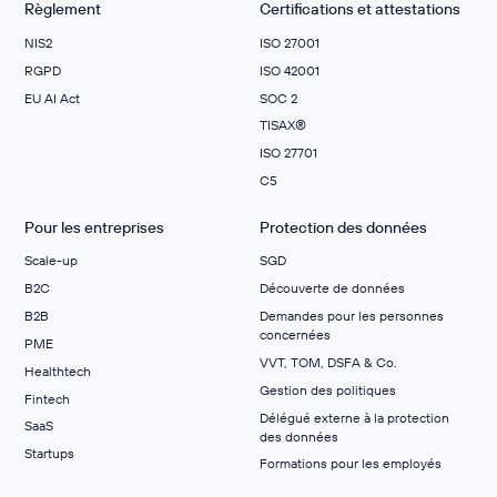
Règlement
Certifications et attestations
NIS2
ISO 27001
RGPD
ISO 42001
EU AI Act
SOC 2
TISAX®
ISO 27701
C5
Pour les entreprises
Protection des données
Scale-up
SGD
B2C
Découverte de données
B2B
Demandes pour les personnes
concernées
PME
VVT, TOM, DSFA & Co.
Healthtech
Gestion des politiques
Fintech
Délégué externe à la protection
SaaS
des données
Startups
Formations pour les employés