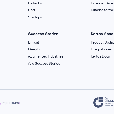
Fintechs
Externer Date
SaaS
Mitarbeitertra
Startups
Success Stories
Kertos Aca
Emidat
Product Updat
Deeploi
Integrationen
Augmented Industries
Kertos Docs
Alle Success Stories
/
/
g
Impressum