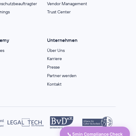
nschutzbeauftragter
Vendor Management
inings
Trust Center
demy
Unternehmen
es
Über Uns
Karriere
Presse
Partner werden
Kontakt
📞 5min Compliance Check