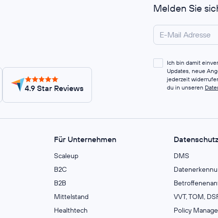
Melden Sie sic
Ich bin damit einv
Updates, neue Ange
jederzeit widerruf
4.9 Star Reviews
du in unseren
Date
Für Unternehmen
Datenschut
Scaleup
DMS
B2C
Datenerkennu
B2B
Betroffenenan
Mittelstand
VVT, TOM, DSF
Healthtech
Policy Manag