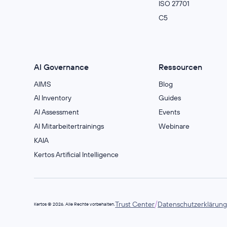
ISO 27701
C5
AI Governance
Ressourcen
AIMS
Blog
Al Inventory
Guides
AI Assessment
Events
AI Mitarbeitertrainings
Webinare
KAIA
Kertos Artificial Intelligence
/
Trust Center
Datenschutzerklärun
Kertos © 2026. Alle Rechte vorbehalten.