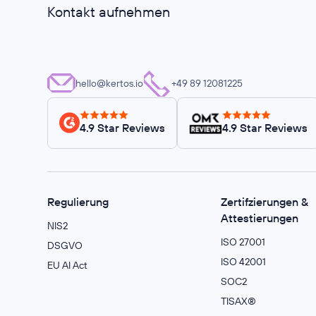
Kontakt aufnehmen
hello@kertos.io
+49 89 12081225
4.9 Star Reviews
4.9 Star Reviews
Regulierung
Zertifzierungen &
Attestierungen
NIS2
ISO 27001
DSGVO
ISO 42001
EU AI Act
SOC2
TISAX®