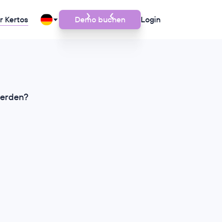
r Kertos
Demo buchen
Login
werden?